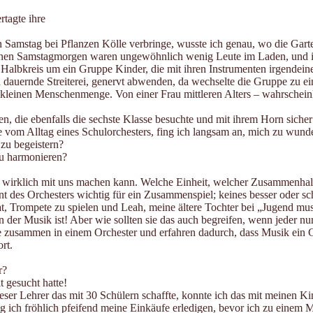
tagte ihre
n Samstag bei Pflanzen Kölle verbringe, wusste ich genau, wo die Gar
r einen Samstagmorgen waren ungewöhnlich wenig Leute im Laden, und i
m Halbkreis um ein Gruppe Kinder, die mit ihren Instrumenten irgendein
dauernde Streiterei, genervt abwenden, da wechselte die Gruppe zu ei
kleinen Menschenmenge. Von einer Frau mittleren Alters – wahrscheinlich
n, die ebenfalls die sechste Klasse besuchte und mit ihrem Horn sicher 
e vom Alltag eines Schulorchesters, fing ich langsam an, mich zu wund
 zu begeistern?
zu harmonieren?
sik wirklich mit uns machen kann. Welche Einheit, welcher Zusammenha
t des Orchesters wichtig für ein Zusammenspiel; keines besser oder sch
t, Trompete zu spielen und Leah, meine ältere Tochter bei „Jugend musi
n der Musik ist! Aber wie sollten sie das auch begreifen, wenn jeder nu
lle zusammen in einem Orchester und erfahren dadurch, dass Musik ein G
rt.
r?
 gesucht hatte!
ser Lehrer das mit 30 Schülern schaffte, konnte ich das mit meinen Ki
ng ich fröhlich pfeifend meine Einkäufe erledigen, bevor ich zu einem