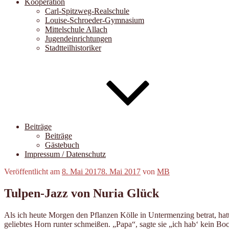
Kooperation
Carl-Spitzweg-Realschule
Louise-Schroeder-Gymnasium
Mittelschule Allach
Jugendeinrichtungen
Stadtteilhistoriker
Beiträge
Beiträge
Gästebuch
Impressum / Datenschutz
Veröffentlicht am
8. Mai 2017
8. Mai 2017
von
MB
Tulpen-Jazz von Nuria Glück
Als ich heute Morgen den Pflanzen Kölle in Untermenzing betrat, hat
geliebtes Horn runter schmeißen. „Papa“, sagte sie „ich hab‘ kein Bock