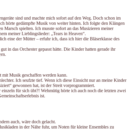
tengeräte sind und machte mich sofort auf den Weg. Doch schon im
ch hörte gedämpfte Musik von weiter hinten. Ich folgte den Klängen
en Marsch spielten. Ich musste sofort an das Musizieren meiner
nem meiner Lieblingslieder: „Tears in Heaven“.
 eine der Mütter – erfuhr ich, dass ich hier die Bläserklasse des
gut in das Orchester gepasst hätte. Die Kinder hatten gerade ihr
ern.
lt mit Musik geschaffen werden kann.
lechter. Ich seufzte tief. Wenn ich diese Einsicht nur an meine Kinder
ziert“ gewonnen hat, ist der Streit vorprogrammiert.
r einzeln für sich übt?! Wehmütig hörte ich auch noch die letzten zwei
emeinschaftserlebnis ist.
ndern auch, wäre doch gelacht.
 Musikladen in der Nähe fuhr, um Noten für kleine Ensembles zu