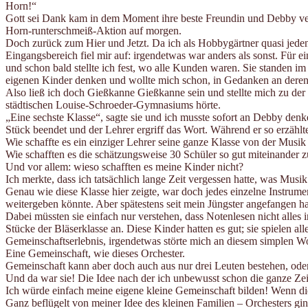
Horn!“
Gott sei Dank kam in dem Moment ihre beste Freundin und Debby ver
Horn-runterschmeiß-Aktion auf morgen.
Doch zurück zum Hier und Jetzt. Da ich als Hobbygärtner quasi jede
Eingangsbereich fiel mir auf: irgendetwas war anders als sonst. Fü
und schon bald stellte ich fest, wo alle Kunden waren. Sie standen i
eigenen Kinder denken und wollte mich schon, in Gedanken an deren 
Also ließ ich doch Gießkanne Gießkanne sein und stellte mich zu der 
städtischen Louise-Schroeder-Gymnasiums hörte.
„Eine sechste Klasse“, sagte sie und ich musste sofort an Debby denke
Stück beendet und der Lehrer ergriff das Wort. Während er so erzählt
Wie schaffte es ein einziger Lehrer seine ganze Klasse von der Musik
Wie schafften es die schätzungsweise 30 Schüler so gut miteinander 
Und vor allem: wieso schafften es meine Kinder nicht?
Ich merkte, dass ich tatsächlich lange Zeit vergessen hatte, was Mu
Genau wie diese Klasse hier zeigte, war doch jedes einzelne Instrumen
weitergeben könnte. Aber spätestens seit mein Jüngster angefangen ha
Dabei müssten sie einfach nur verstehen, dass Notenlesen nicht alles i
Stücke der Bläserklasse an. Diese Kinder hatten es gut; sie spielen a
Gemeinschaftserlebnis, irgendetwas störte mich an diesem simplen Wo
Eine Gemeinschaft, wie dieses Orchester.
Gemeinschaft kann aber doch auch aus nur drei Leuten bestehen, ode
Und da war sie! Die Idee nach der ich unbewusst schon die ganze Zeit
Ich würde einfach meine eigene kleine Gemeinschaft bilden! Wenn die
Ganz beflügelt von meiner Idee des kleinen Familien – Orchesters gi