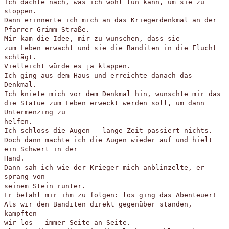
Ich dachte nach, was ich wohl tun kann, um sie zu
stoppen.
Dann erinnerte ich mich an das Kriegerdenkmal an der
Pfarrer-Grimm-Straße.
Mir kam die Idee, mir zu wünschen, dass sie
zum Leben erwacht und sie die Banditen in die Flucht
schlägt.
Vielleicht würde es ja klappen.
Ich ging aus dem Haus und erreichte danach das
Denkmal.
Ich kniete mich vor dem Denkmal hin, wünschte mir das
die Statue zum Leben erweckt werden soll, um dann
Untermenzing zu
helfen.
Ich schloss die Augen – lange Zeit passiert nichts.
Doch dann machte ich die Augen wieder auf und hielt
ein Schwert in der
Hand.
Dann sah ich wie der Krieger mich anblinzelte, er
sprang von
seinem Stein runter.
Er befahl mir ihm zu folgen: los ging das Abenteuer!
Als wir den Banditen direkt gegenüber standen,
kämpften
wir los – immer Seite an Seite.