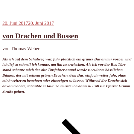
Veröffentlicht
20. Juni 2017
20. Juni 2017
am
von Drachen und Bussen
von Thomas Weber
Als ich auf dem Schulweg war, fuhr plötzlich ein grüner Bus an mir vorbei und
ich lief so schnell ich konnte, um ihn zu erwischen. Als ich vor der Bus Türe
stand schaute mich der alte Busfahrer anund wurde zu euinem hässlichen
Dämon, der mit seinem grünen Drachen, dem Bus, einfach weiter fuhr, ohne
mich weiter zu beachten oder einsteigen zu lassen. Während der Drache sich
davon machte, schaubte er laut. So musste ich dann zu Fuß zur Pfarrer Grimm
Straße gehen.
Seitennummerierung
Seite
Seite
Seite
Nächste
Seite
der