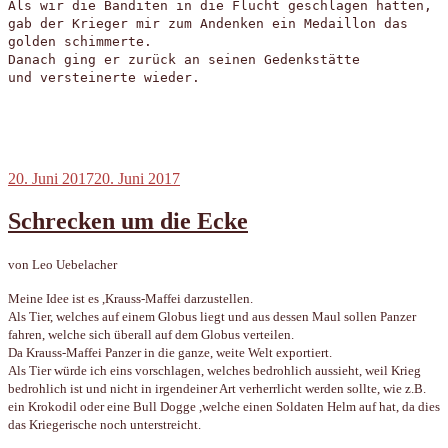
Als wir die Banditen in die Flucht geschlagen hatten,
gab der Krieger mir zum Andenken ein Medaillon das
golden schimmerte.
Danach ging er zurück an seinen Gedenkstätte
und versteinerte wieder.
Veröffentlicht
20. Juni 2017
20. Juni 2017
am
Schrecken um die Ecke
von Leo Uebelacher
Meine Idee ist es ,Krauss-Maffei darzustellen.
Als Tier, welches auf einem Globus liegt und aus dessen Maul sollen Panzer
fahren, welche sich überall auf dem Globus verteilen.
Da Krauss-Maffei Panzer in die ganze, weite Welt exportiert.
Als Tier würde ich eins vorschlagen, welches bedrohlich aussieht, weil Krieg
bedrohlich ist und nicht in irgendeiner Art verherrlicht werden sollte, wie z.B.
ein Krokodil oder eine Bull Dogge ,welche einen Soldaten Helm auf hat, da dies
das Kriegerische noch unterstreicht.