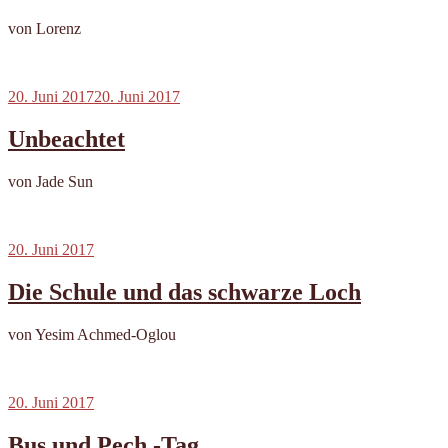
von Lorenz
Veröffentlicht
20. Juni 2017
20. Juni 2017
am
Unbeachtet
von Jade Sun
Veröffentlicht
20. Juni 2017
am
Die Schule und das schwarze Loch
von Yesim Achmed-Oglou
Veröffentlicht
20. Juni 2017
am
Bus und Pech -Tag